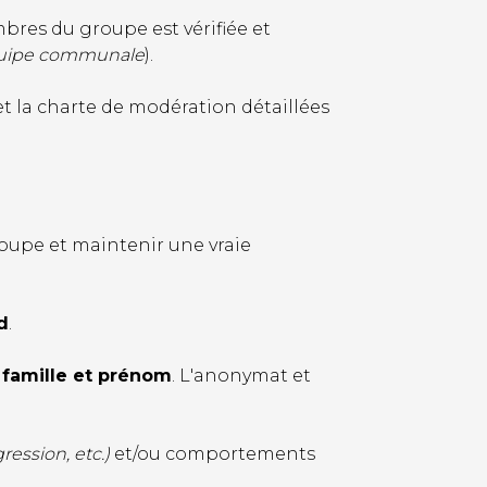
bres du groupe est vérifiée et
équipe communale
).
t la charte de modération détaillées
oupe et maintenir une vraie
d
.
 famille et prénom
. L'anonymat et
ession, etc.)
et/ou comportements