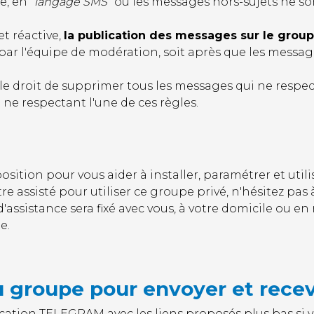
, en "
langage SMS
" ou les messages hors-sujets ne son
t réactive,
la publication des messages sur le grou
par l'équipe de modération, soit après que les messag
le droit de supprimer tous les messages qui ne respec
ne respectant l'une de ces règles.
ition pour vous aider à installer, paramétrer et utili
re assisté pour utiliser ce groupe privé, n'hésitez pas 
'assistance sera fixé avec vous, à votre domicile ou en 
e.
 groupe pour envoyer et recevo
ication TELEGRAM avec les liens proposés plus bas si 