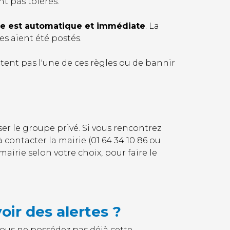
t pas tolérés.
pe est automatique et immédiate
. La
es aient été postés.
tent pas l'une de ces règles ou de bannir
ser le groupe privé. Si vous rencontrez
à contacter la mairie (01 64 34 10 86 ou
mairie selon votre choix, pour faire le
ir des alertes ?
vous ne possédez pas déjà cette