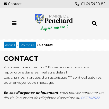
Aller
Contact
01 64 34 10 86
au
contenu
principal
Accueil
Ma mairie
Contact
Fil
d'Ariane
CONTACT
Vous avez une question ? Ecrivez-nous, nous vous
répondrons dans les meilleurs délais !
Les champs marqués d'un astérisque "*" sont obligatoires
pour envoyer votre message.
En cas d’urgence uniquement
, vous pouvez contacter un
élu via le numéro de téléphone d’astreinte au
0671142522
.