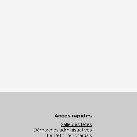
Accès rapides
Salle des fêtes
Démarches administratives
Le Petit Penchardais