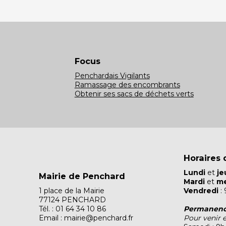
Focus
Penchardais Vigilants
Ramassage des encombrants
Obtenir ses sacs de déchets verts
Horaires 
Lundi
et
je
Mairie de Penchard
Mardi
et
me
1 place de la Mairie
Vendredi
: 
77124 PENCHARD
Tél. : 01 64 34 10 86
Permanenc
Email : mairie@penchard.fr
Pour venir 