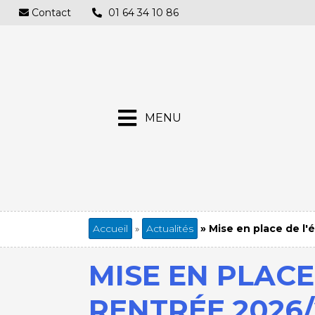
Aller
Contact
01 64 34 10 86
au
contenu
principal
MENU
Accueil
Actualités
Mise en place de l'
Fil
d'Ariane
MISE EN PLACE
RENTRÉE 2026/