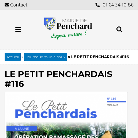
Aller
Contact
01 64 34 10 86
au
contenu
principal
Accueil
Journaux municipaux
LE PETIT PENCHARDAIS #116
Fil
d'Ariane
LE PETIT PENCHARDAIS
#116