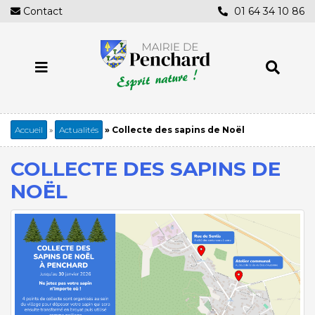
Aller
Contact
01 64 34 10 86
au
contenu
principal
Accueil
Actualités
Collecte des sapins de Noël
Fil
d'Ariane
COLLECTE DES SAPINS DE
NOËL